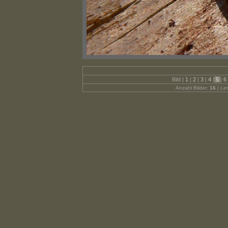
Bild |
1
|
2
|
3
|
4
|
5
|
6
Anzahl Bilder:
16
| Let