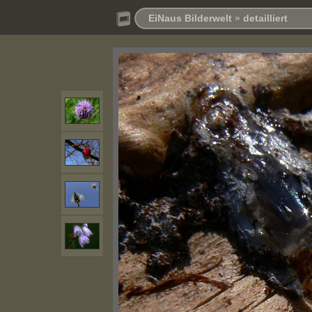
EiNaus Bilderwelt
»
detailliert