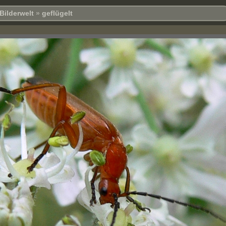
Bilderwelt
»
geflügelt