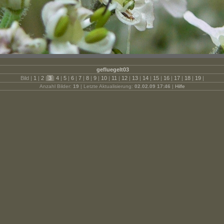
gefluegelt03
Bild |
1
|
2
|
3
|
4
|
5
|
6
|
7
|
8
|
9
|
10
|
11
|
12
|
13
|
14
|
15
|
16
|
17
|
18
|
19
|
Anzahl Bilder:
19
| Letzte Aktualisierung:
02.02.09 17:46
|
Hilfe