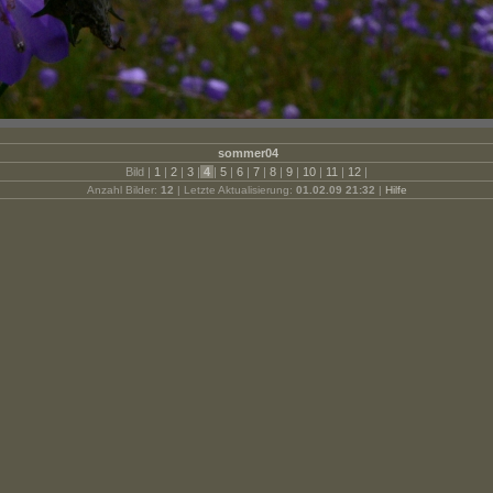
sommer04
Bild |
1
|
2
|
3
|
4
|
5
|
6
|
7
|
8
|
9
|
10
|
11
|
12
|
Anzahl Bilder:
12
| Letzte Aktualisierung:
01.02.09 21:32
|
Hilfe