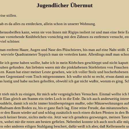
Jugendlicher Übermut
se stillen.
ab es da alles zu entdecken, allein schon in unserer Wohnung.
rausbeißen kann, wenn sie von Innen mit Rigips isoliert ist und man eine freie Eck
man vorstehende Knübbelchen vorsichtig mit den Zähnen zu entfernen versucht, ens
viel schöner.
 man entfernt Haare, Augen und Nase des Plüschtieres, bis man auf eine Naht stößt
auf wieviele Quadtratmeter Teppich man sie verteilen kann. Allerdings muß man scho
e ich gerne haben wollte, habe ich in mein Körbchen geschleppt und nicht kaput
Schuhen gefunden. Am liebsten waren mir die pinkfarbenen Stiefeletten von Frauchen
lten. Kaum hat einer meiner Leute gesehen, wie ich voller Stolz und hocherhobene
samen Gegenstand vom Tisch mitgenommen. Ich wußte nicht so recht, etwas damit a
as lustig und habe suchen geholfen, obwohl ich gar nicht wußte, worum es ging. Sc
trieb mich zu einigen, für mich sehr vergnüglichen Versuchen. Einmal wollte ich 
 Elan gleich am Stamm ein tiefes Loch in die Erde. Da ich auch anderweitig interes
 buddeln, damit ich nicht immer hinüberspringen mußte, oder Mäusewohnungen auf
ltsam dem Boden zu, bis er ganz flach lag. Eine reine Freude, das mitanzusehen. D
er den Baum wieder auf und schlug zusätzlich noch einen dicken Pfosten in den Bo
auch keiner freute, nichts mehr ein. Jetzt war ich geradezu gezwungen, meinen Tat
, wobei mir die roten am besten gefielen. Nebenbei konnte ich auch noch alle mög
en oder anderen eiligen Stuhlgang beschert, dafür weiß ich aber, daß Kellerasseln