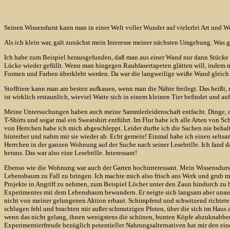
Seinen Wissendurst kann man in einer Welt voller Wunder auf vielerlei Art und Wei
Als ich klein war, galt zunächst mein Interesse meiner nächsten Umgebung. Was g
Ich habe zum Beispiel herausgefunden, daß man aus einer Wand nur dann Stücke he
Lücke wieder gefüllt. Wenn man hingegen Rauhfasertapeten glätten will, indem 
Formen und Farben überklebt werden. Da war die langweilige weiße Wand gleich 
Stofftiere kann man am besten aufkauen, wenn man die Nähte freilegt. Das heißt,
ist wirklich erstaunlich, wieviel Watte sich in einem kleinen Tier befindet und 
Meine Untersuchungen haben auch meine Sammlerleidenschaft entfacht. Dinge, di
T-Shirts und sogar mal ein Sweatshirt entführt. Im Flur habe ich alle Arten von 
von Herrchen habe ich mich abgeschleppt. Leider durfte ich die Sachen nie beha
hinterher und nahm mir sie wieder ab. Echt gemein! Einmal habe ich einen selt
Herrchen in der ganzen Wohnung auf der Suche nach seiner Lesebrille. Ich fand d
heraus. Das war also eine Lesebrille. Interessant!
Ebenso wie die Wohnung war auch der Garten hochinteressant. Mein Wissensdurst 
Lebensbaum zu Fall zu bringen. Ich machte mich also frisch ans Werk und grub mit
Projekte in Angriff zu nehmen, zum Beispiel Löcher unter den Zaun hindurch zu
Experimentes mit dem Lebensbaum bewundern. Er neigte sich langsam aber unaufha
nicht von meiner gelungenen Aktion erbaut. Schimpfend und schwitzend richtete 
schlugen fehl und brachten mir außer schmutzigen Pfoten, über die sich im Haus 
wenn das nicht gelang, ihnen wenigstens die schönen, bunten Köpfe abzuknabbern
Experimentierfreude bezüglich potentieller Nahrungsalternativen hat mir den ein