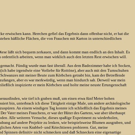
e erwischen kann. Herrchen gefiel das Ergebnis dann offenbar nicht, er hat die
tehen häßliche Flächen, die von Frauchen mit Karton in unterschiedlichen
. Diese läßt sich bequem zerkauen, und dann kommt man endlich an den Inhalt. Es
n ordentlich arbeiten, wenn man wirklich auch den letzten Rest erwischen will.
t gemacht. Fündig wurde man fast überall. Aus dem Badezimmer habe ich Socken,
 (ich habe irgendwie eine Vorliebe für Rottöne), aber auch mit den Turnschuhen
n Schwanzes mit meiner Beute zum Körbchen getrabt bin, kam der Betreffende
nzufangen, aber es war merkwürdig, wenn man hindurch sah. Derweil war mein
hließlich inspizierte er mein Körbchen und holte meine neuste Errungenschaft
herausfinden, wie tief ich graben muß, um einen etwa fünf Meter hohen
siert bin, unterbrach ich diese Tätigkeit einige Male, um andere archäologische
zuspüren. An einem windigen Tag konnte ich schließlich das Ergebnis meines
er Vater meines Frauchens, er war der Hüter des Gartens, war aber überhaupt
den. Alle weiteren Versuche, dieses spaßige Experiment zu wiederholen,
endrang auf andere Projekte zu lenken, wie beispielsweise Blumen ausgraben, und
lichen Arten von Krabbel- und Kriechtieren probieren. Gut, meine
 und Spinnen definitiv nicht schmecken und daß Schnecken eine eigenartige