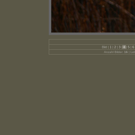
Bild |
1
|
2
|
3
|
4
|
5
|
6
Anzahl Bilder:
16
| Let