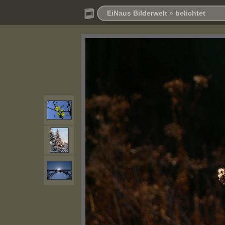
EiNaus Bilderwelt
»
belichtet