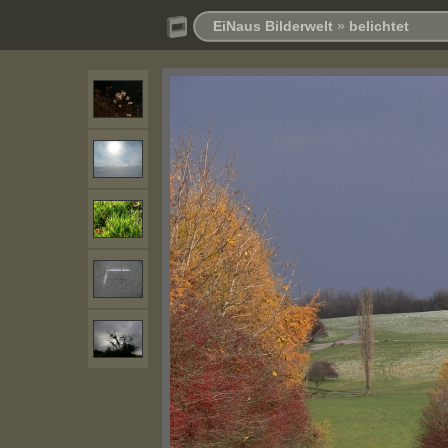
EiNaus Bilderwelt
»
belichtet