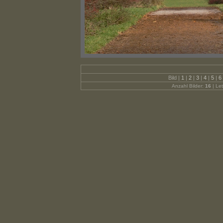
Bild |
1
|
2
|
3
|
4
|
5
|
6
Anzahl Bilder:
16
| Let