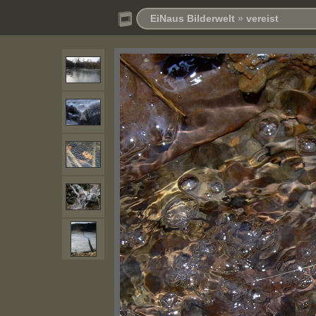
EiNaus Bilderwelt
»
vereist