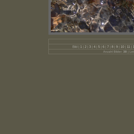
Bild |
1
|
2
|
3
|
4
|
5
|
6
|
7
|
8
|
9
|
10
|
11
|
Anzahl Bilder:
38
| Let