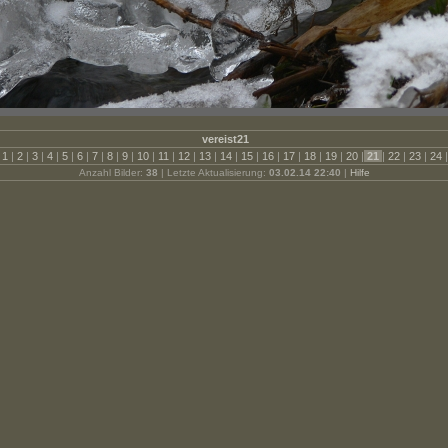
vereist21
1
|
2
|
3
|
4
|
5
|
6
|
7
|
8
|
9
|
10
|
11
|
12
|
13
|
14
|
15
|
16
|
17
|
18
|
19
|
20
|
21
|
22
|
23
|
24
|
Anzahl Bilder:
38
| Letzte Aktualisierung:
03.02.14 22:40
|
Hilfe