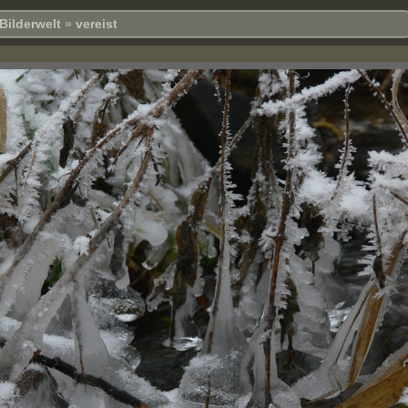
Bilderwelt
»
vereist