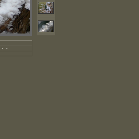
>
|
»