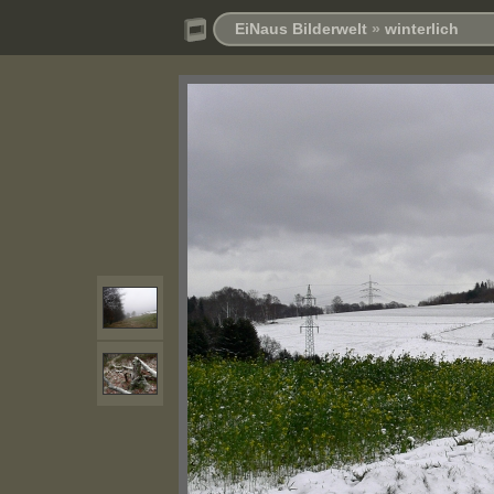
EiNaus Bilderwelt
»
winterlich