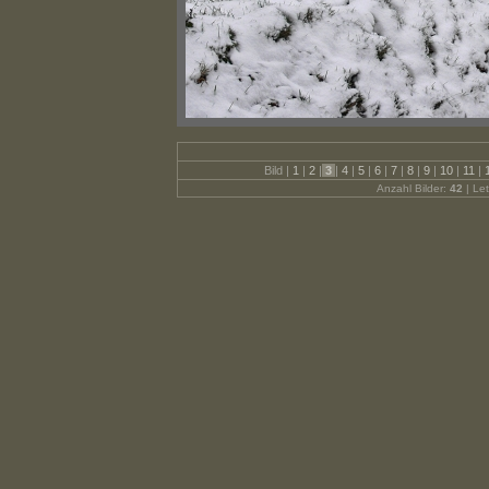
Bild |
1
|
2
|
3
|
4
|
5
|
6
|
7
|
8
|
9
|
10
|
11
|
Anzahl Bilder:
42
| Let