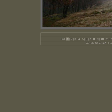
Bild |
1
|
2
|
3
|
4
|
5
|
6
|
7
|
8
|
9
|
10
|
11
|
Anzahl Bilder:
42
| Let