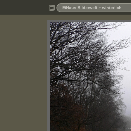
EiNaus Bilderwelt
»
winterlich