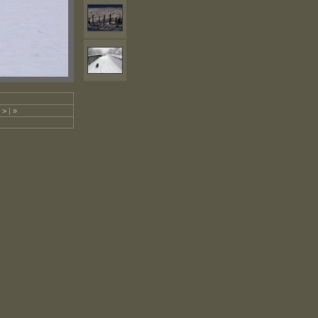
>
|
»