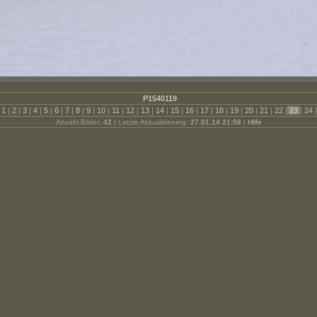
P1540119
1
|
2
|
3
|
4
|
5
|
6
|
7
|
8
|
9
|
10
|
11
|
12
|
13
|
14
|
15
|
16
|
17
|
18
|
19
|
20
|
21
|
22
|
23
|
24
|
Anzahl Bilder:
42
| Letzte Aktualisierung:
27.01.14 21:58
|
Hilfe