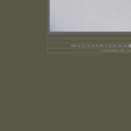
Bild |
1
|
2
|
3
|
4
|
5
|
6
|
7
|
8
|
9
|
10
|
11
|
Anzahl Bilder:
42
| Let