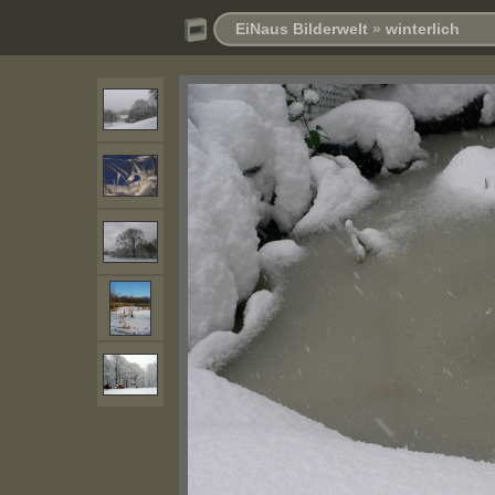
EiNaus Bilderwelt
»
winterlich